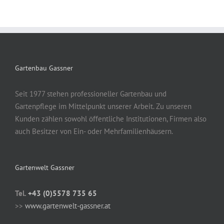
Gartenbau Gassner
Seit 1977 stehen professioneller Gartenbau und
Gartenpflege im Mittelpunkt unserer Arbeit. Zu unseren
Kunden zählen sowohl öffentliche Institutionen, Firmen also
auch Besitzer von Ein- oder Mehrfamilienhäusern.
Gartenwelt Gassner
Tel.
+43 (0)5578 735 65
>>
www.gartenwelt-gassner.at