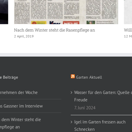
Willkommen in der Gartenwelt!
Gar
12 März, 2019
20 N
e Beiträge
Garten Aktuell
rnehmen der Woche
Wasser für den Garten: Quelle 
Freude
as Gassner im Interview
7. Juni 2024
 dem Winter steht die
Igel im Garten fressen auch
npflege an
Schnecken