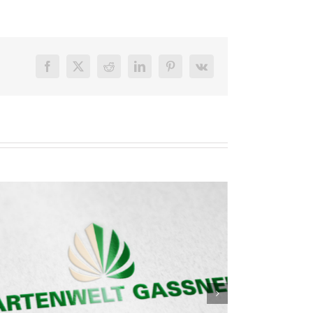
Facebook
X
Reddit
LinkedIn
Pinterest
Vk