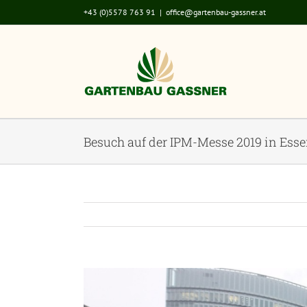
Zum
+43 (0)5578 763 91
|
office@gartenbau-gassner.at
Inhalt
springen
Besuch auf der IPM-Messe 2019 in Ess
Zeige
grösseres