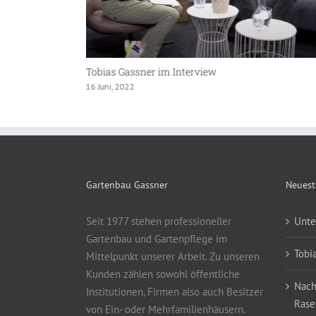
Nach dem Winter steht die Rasenpflege an
2 April, 2019
Gartenbau Gassner
Neuest
Seit 1977 stehen professioneller
Unte
Gartenbau und Gartenpflege im
Tobi
Mittelpunkt unserer Arbeit. Zu unseren
Kunden zählen sowohl öffentliche
Nach
Institutionen, Firmen also auch Besitzer
Rase
von Ein- oder Mehrfamilienhäusern.