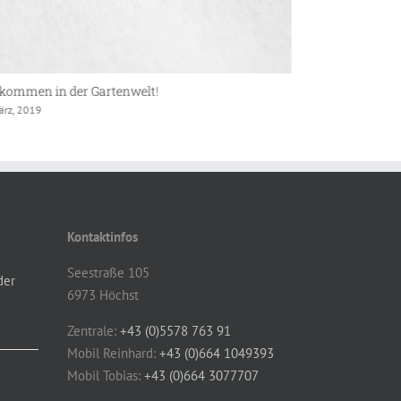
tenbau Gassner übernimmt „Deckers Garten“
Unternehmen d
ovember, 2018
16 August, 2022
Kontaktinfos
Seestraße 105
der
6973 Höchst
Zentrale:
+43 (0)5578 763 91
Mobil Reinhard:
+43 (0)664 1049393
Mobil Tobias:
+43 (0)664 3077707