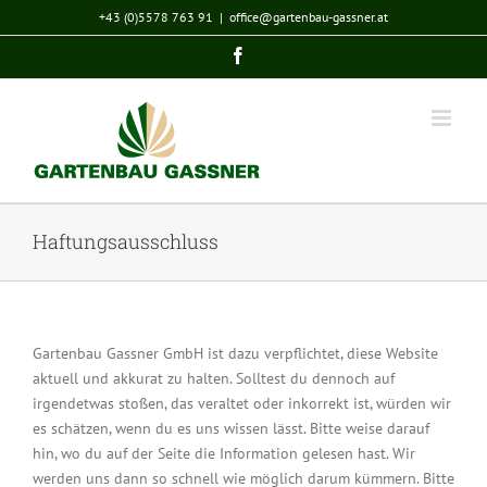
Zum
+43 (0)5578 763 91
|
office@gartenbau-gassner.at
Inhalt
Facebook
springen
Haftungsausschluss
Gartenbau Gassner GmbH ist dazu verpflichtet, diese Website
aktuell und akkurat zu halten. Solltest du dennoch auf
irgendetwas stoßen, das veraltet oder inkorrekt ist, würden wir
es schätzen, wenn du es uns wissen lässt. Bitte weise darauf
hin, wo du auf der Seite die Information gelesen hast. Wir
werden uns dann so schnell wie möglich darum kümmern. Bitte