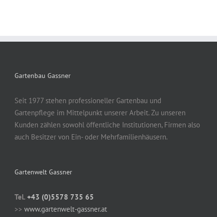
Gartenbau Gassner
Seit 1977 stehen professioneller Gartenbau und
Gartenpflege im Mittelpunkt unserer Arbeit. Zu unseren
Kunden zählen sowohl öffentliche Institutionen, Firmen also
auch Besitzer von Ein- oder Mehrfamilienhäusern.
Gartenwelt Gassner
Tel.
+43 (0)5578 735 65
>>
www.gartenwelt-gassner.at