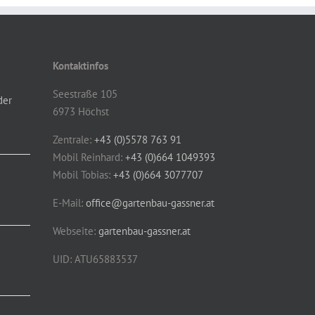
Kontaktinfos
Seestraße 105
der
6973 Höchst
Zentrale:
+43 (0)5578 763 91
Mobil Reinhard:
+43 (0)664 1049393
Mobil Tobias:
+43 (0)664 3077707
E-Mail:
office@gartenbau-gassner.at
Webseite:
gartenbau-gassner.at
UID: ATU65883537