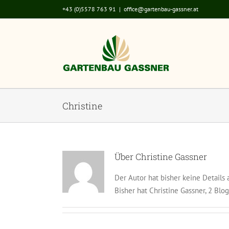
Zum
+43 (0)5578 763 91
|
office@gartenbau-gassner.at
Inhalt
springen
Christine
Über
Christine Gassner
Der Autor hat bisher keine Details
Bisher hat Christine Gassner, 2 Blo