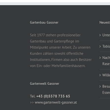
Gartenbau Gassner
Neuest
Seit 1977 stehen professioneller
Unte
Gartenbau und Gartenpflege im
Tobi
Mittelpunkt unserer Arbeit. Zu unseren
Kunden zählen sowohl öffentliche
Nach
Institutionen, Firmen also auch Besitzer
Rase
von Ein- oder Mehrfamilienhäusern.
Will
Gartenwelt Gassner
Besu
Esse
Tel.
+43 (0)5578 735 65
>>
www.gartenwelt-gassner.at