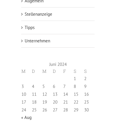
Allgemein
Stellenanzeige
Tipps
Unternehmen
Juni 2024
M
D
M
D
F
S
S
h
1
2
3
4
5
6
7
8
9
10
11
12
13
14
15
16
17
18
19
20
21
22
23
24
25
26
27
28
29
30
« Aug