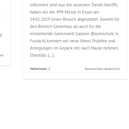
informiert sind was die neuesten Trends betrifft,
haben wir der IPM-Messe in Essen am
24.01.2019 einen Besuch abgestattet. Sowohl für
den Bereich Gartenbau als auch für die
entstehende Gartenwelt Gassner (Baumschule in
g
Fussach) konnten wir neue Ideen, Projekte und
Anregungen im Gepäck mit nach Hause nehmen.
Ebenfalls [...]
für
ert
Nach
dem
für
Weiterlesen
Kommentare deaktiviert
Winter
Besuc
steht
auf
die
der
Rasenpflege
IPM-
an
Messe
2019
in
Essen