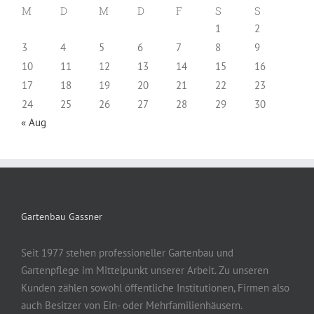
M
D
M
D
F
S
S
1
2
3
4
5
6
7
8
9
10
11
12
13
14
15
16
17
18
19
20
21
22
23
24
25
26
27
28
29
30
« Aug
Gartenbau Gassner
Seit 1977 stehen professioneller Gartenbau und
Gartenpflege im Mittelpunkt unserer Arbeit. Zu unseren
Kunden zählen sowohl öffentliche Institutionen, Firmen also
auch Besitzer von Ein- oder Mehrfamilienhäusern.