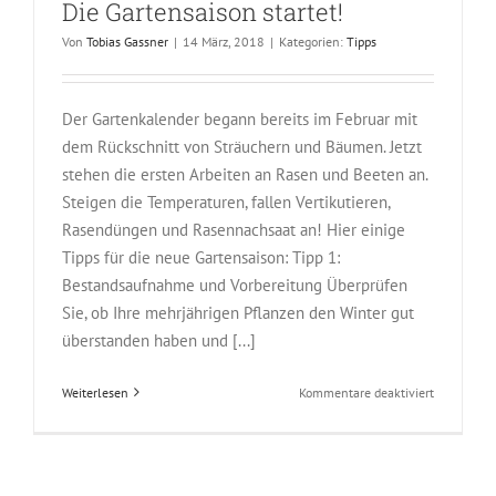
Die Gartensaison startet!
Von
Tobias Gassner
|
14 März, 2018
|
Kategorien:
Tipps
Der Gartenkalender begann bereits im Februar mit
dem Rückschnitt von Sträuchern und Bäumen. Jetzt
stehen die ersten Arbeiten an Rasen und Beeten an.
Steigen die Temperaturen, fallen Vertikutieren,
Rasendüngen und Rasennachsaat an! Hier einige
Tipps für die neue Gartensaison: Tipp 1:
Bestandsaufnahme und Vorbereitung Überprüfen
Sie, ob Ihre mehrjährigen Pflanzen den Winter gut
überstanden haben und [...]
für
Weiterlesen
Kommentare deaktiviert
Die
Gartensais
startet!