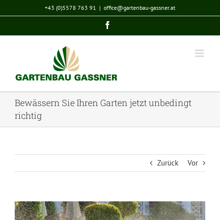
Zum
+43 (0)5578 763 91
|
office@gartenbau-gassner.at
Inhalt
Facebook
springen
Bewässern Sie Ihren Garten jetzt unbedingt
richtig
Zurück
Vor
Zeige
grösseres