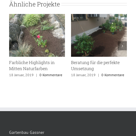
Ähnliche Projekte
Farbliche Highlights in
Beratung für die perfekte
F
Mitten Naturfarben
Umsetzung
e
1
18 Januar, 2019
|
0 Kommentare
18 Januar, 2019
|
0 Kommentare
Gartenbau Gassner