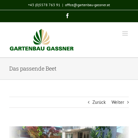
Zum
+43 (0)5578 763 91
|
office@gartenbau-gassner.at
Inhalt
Facebook
springen
Das passende Beet
Zurück
Weiter
View
Larger