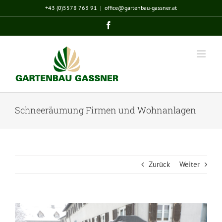
Zum
+43 (0)5578 763 91
|
office@gartenbau-gassner.at
Inhalt
Facebook
springen
Schneeräumung Firmen und Wohnanlagen
Zurück
Weiter
View
Larger