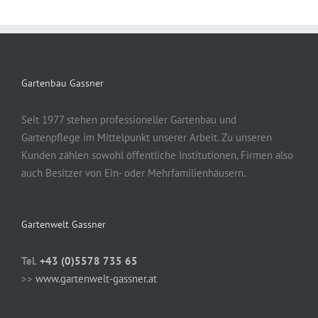
Gartenbau Gassner
Seit 1977 stehen professioneller Gartenbau und
Gartenpflege im Mittelpunkt unserer Arbeit. Zu unseren
Kunden zählen sowohl öffentliche Institutionen, Firmen also
auch Besitzer von Ein- oder Mehrfamilienhäusern.
Gartenwelt Gassner
Tel.
+43 (0)5578 735 65
>>
www.gartenwelt-gassner.at