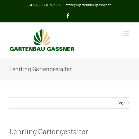
Zum
+43 (0)5578 763 91
|
office@gartenbau-gassner.at
Inhalt
Facebook
springen
Lehrling Gartengestalter
Vor
Lehrling Gartengestalter