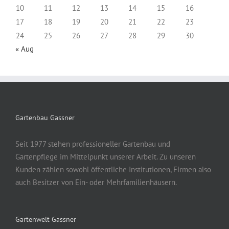
10
11
12
13
14
15
16
17
18
19
20
21
22
23
24
25
26
27
28
29
30
« Aug
Gartenbau Gassner
Seit 1977 stehen professioneller Gartenbau und
Gartenpflege im Mittelpunkt unserer Arbeit. Zu unseren
Kunden zählen sowohl öffentliche Institutionen, Firmen also
auch Besitzer von Ein- oder Mehrfamilienhäusern.
Gartenwelt Gassner