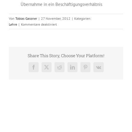
Übernahme in ein Beschäftigungsverhältnis
Von
Tobias Gassner
|
27 November, 2012
|
Kategorien:
für
Lehre
|
Kommentare deaktiviert
Lehrling
Gartengestalter
Share This Story, Choose Your Platform!
Facebook
X
Reddit
LinkedIn
Pinterest
Vk