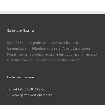
Gartenbau Gassner
Seit 1977 stehen professioneller Gartenbau und
Gartenpflege im Mittelpunkt unserer Arbeit. Zu unseren
Kunden zählen sowohl öffentliche Institutionen, Firmen also
auch Besitzer von Ein- oder Mehrfamilienhäusern.
Gartenwelt Gassner
Tel.
+43 (0)5578 735 65
>>
www.gartenwelt-gassner.at