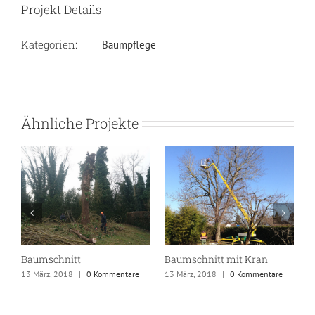
Projekt Details
Kategorien:
Baumpflege
Ähnliche Projekte
Baumschnitt
Baumschnitt mit Kran
B
13 März, 2018
|
0 Kommentare
13 März, 2018
|
0 Kommentare
1