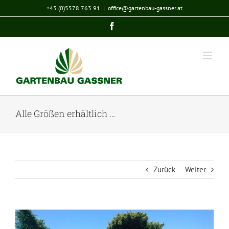
Zum
+43 (0)5578 763 91
|
office@gartenbau-gassner.at
Inhalt
Facebook
springen
Alle Größen erhältlich …
Zurück
Weiter
View
Larger